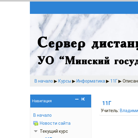
В начало
▶︎
Курсы
▶︎
Информатика
▶︎
11Г
▶︎
Описан
Навигация
11Г
Учитель:
Владими
В начало
Новости сайта
Текущий курс