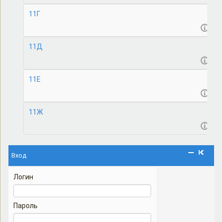
11Г
11Д
11Е
11Ж
Вход
Логин
Пароль